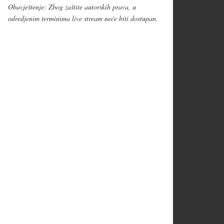
Obavještenje: Zbog zaštite autorskih prava, u
odredjenim terminima live stream neće biti dostupan.