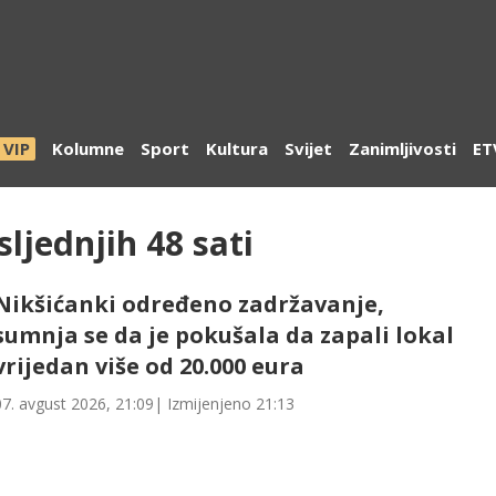
VIP
Kolumne
Sport
Kultura
Svijet
Zanimljivosti
ET
sljednjih 48 sati
Nikšićanki određeno zadržavanje,
sumnja se da je pokušala da zapali lokal
vrijedan više od 20.000 eura
07. avgust 2026, 21:09
| Izmijenjeno
21:13