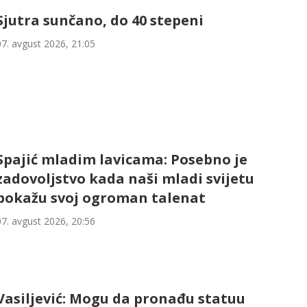
Sjutra sunčano, do 40 stepeni
07. avgust 2026, 21:05
Spajić mladim lavicama: Posebno je
zadovoljstvo kada naši mladi svijetu
pokažu svoj ogroman talenat
07. avgust 2026, 20:56
Vasiljević: Mogu da pronađu statuu