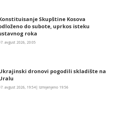
Konstituisanje Skupštine Kosova
odloženo do subote, uprkos isteku
ustavnog roka
07. avgust 2026, 20:05
Ukrajinski dronovi pogodili skladište na
Uralu
07. avgust 2026, 19:54
| Izmijenjeno
19:56