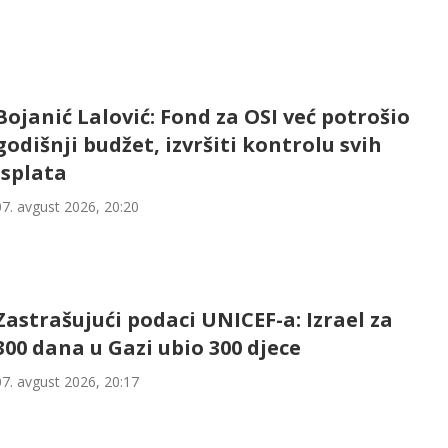
Bojanić Lalović: Fond za OSI već potrošio
godišnji budžet, izvršiti kontrolu svih
isplata
07. avgust 2026, 20:20
Zastrašujući podaci UNICEF-a: Izrael za
300 dana u Gazi ubio 300 djece
07. avgust 2026, 20:17