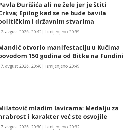
Pavla Đurišića ali ne žele jer je štiti
Crkva; Epilog kad se ne bude bavila
političkim i državnim stvarima
07. avgust 2026, 20:42
| Izmijenjeno
20:59
Mandić otvorio manifestaciju u Kučima
povodom 150 godina od Bitke na Fundini
07. avgust 2026, 20:40
| Izmijenjeno
20:49
Milatović mladim lavicama: Medalju za
hrabrost i karakter već ste osvojile
07. avgust 2026, 20:30
| Izmijenjeno
20:32