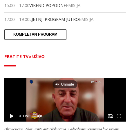
15:00
–
17:00
VIKEND POPODNE
EMISIJA
17:00
–
19:00
LJETNJI PROGRAM JUTRO
EMISIJA
KOMPLETAN PROGRAM
PRATITE TVe UŽIVO
Obavještenje: Zbog zaštite autorskih prava, u odredjenim terminima live stream