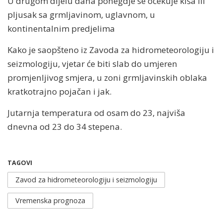
U drugom dijelu dana ponegdje se očekuje kiša ili
pljusak sa grmljavinom, uglavnom, u
kontinentalnim predjelima
Kako je saopšteno iz Zavoda za hidrometeorologiju i
seizmologiju, vjetar će biti slab do umjeren
promjenljivog smjera, u zoni grmljavinskih oblaka
kratkotrajno pojačan i jak.
Jutarnja temperatura od osam do 23, najviša
dnevna od 23 do 34 stepena.
TAGOVI
Zavod za hidrometeorologiju i seizmologiju
Vremenska prognoza