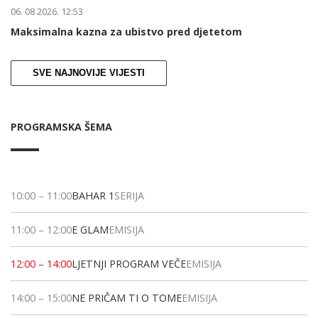
06. 08 2026. 12:53
Maksimalna kazna za ubistvo pred djetetom
SVE NAJNOVIJE VIJESTI
PROGRAMSKA ŠEMA
10:00
–
11:00
BAHAR 1
SERIJA
11:00
–
12:00
E GLAM
EMISIJA
12:00
–
14:00
LJETNJI PROGRAM VEČE
EMISIJA
14:00
–
15:00
NE PRIČAM TI O TOME
EMISIJA