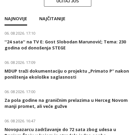
UČITAJ JOŠ
NAJNOVIJE
NAJČITANIJE
06. 08 2026. 17:10
''24 sata'' na TV E: Gost Slobodan Marunović; Tema: 230
godina od donošenja STEGE
06. 08 2026. 17:09
MDUP traži dokumentaciju o projektu „Primato P“ nakon
poništenja ekološke saglasnosti
06. 08 2026. 17:00
Za pola godine na graničnim prelazima u Herceg Novom
manji promet, ali veće gužve
06. 08 2026. 16:47
Novopazarcu zadržavanje do 72 sata zbog udesa u