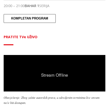
20:00
–
21:00
BAHAR 1
SERIJA
KOMPLETAN PROGRAM
PRATITE TVe UŽIVO
Obavještenje: Zbog zaštite autorskih prava, u odredjenim terminima live stream
neće biti dostupan.