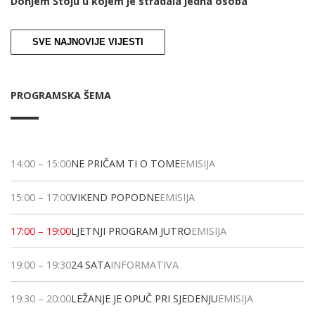
Donjem Štoju u kojem je stradala jedna osoba
SVE NAJNOVIJE VIJESTI
PROGRAMSKA ŠEMA
14:00
–
15:00
NE PRIČAM TI O TOME
EMISIJA
15:00
–
17:00
VIKEND POPODNE
EMISIJA
17:00
–
19:00
LJETNJI PROGRAM JUTRO
EMISIJA
19:00
–
19:30
24 SATA
INFORMATIVA
19:30
–
20:00
LEŽANJE JE OPUČ PRI SJEDENJU
EMISIJA