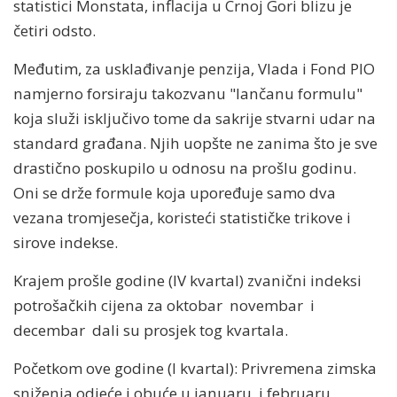
statistici Monstata, inflacija u Crnoj Gori blizu je
četiri odsto.
Međutim, za usklađivanje penzija, Vlada i Fond PIO
namjerno forsiraju takozvanu "lančanu formulu"
koja služi isključivo tome da sakrije stvarni udar na
standard građana. Njih uopšte ne zanima što je sve
drastično poskupilo u odnosu na prošlu godinu.
Oni se drže formule koja upoređuje samo dva
vezana tromjesečja, koristeći statističke trikove i
sirove indekse.
Krajem prošle godine (IV kvartal) zvanični indeksi
potrošačkih cijena za oktobar novembar i
decembar dali su prosjek tog kvartala.
Početkom ove godine (I kvartal): Privremena zimska
sniženja odjeće i obuće u januaru i februaru