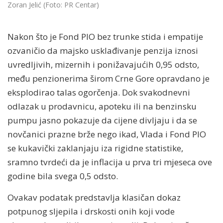
Zoran Jelić (Foto: PR Centar)
Nakon što je Fond PIO bez trunke stida i empatije
ozvaničio da majsko usklađivanje penzija iznosi
uvredljivih, mizernih i ponižavajućih 0,95 odsto,
među penzionerima širom Crne Gore opravdano je
eksplodirao talas ogorčenja. Dok svakodnevni
odlazak u prodavnicu, apoteku ili na benzinsku
pumpu jasno pokazuje da cijene divljaju i da se
novčanici prazne brže nego ikad, Vlada i Fond PIO
se kukavički zaklanjaju iza rigidne statistike,
sramno tvrdeći da je inflacija u prva tri mjeseca ove
godine bila svega 0,5 odsto.
Ovakav podatak predstavlja klasičan dokaz
potpunog sljepila i drskosti onih koji vode