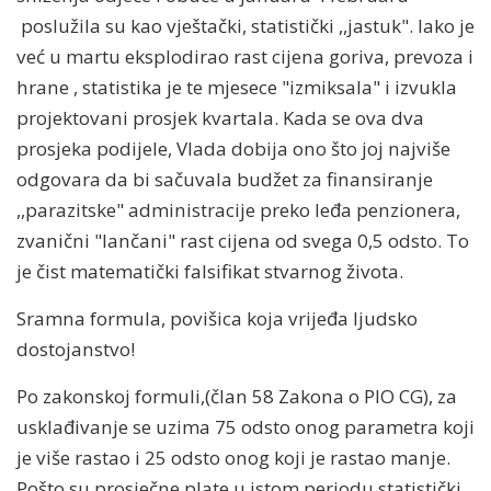
poslužila su kao vještački, statistički ,,jastuk". Iako je
već u martu eksplodirao rast cijena goriva, prevoza i
hrane , statistika je te mjesece "izmiksala" i izvukla
projektovani prosjek kvartala. Kada se ova dva
prosjeka podijele, Vlada dobija ono što joj najviše
odgovara da bi sačuvala budžet za finansiranje
,,parazitske" administracije preko leđa penzionera,
zvanični "lančani" rast cijena od svega 0,5 odsto. To
je čist matematički falsifikat stvarnog života.
Sramna formula, povišica koja vrijeđa ljudsko
dostojanstvo!
Po zakonskoj formuli,(član 58 Zakona o PIO CG), za
usklađivanje se uzima 75 odsto onog parametra koji
je više rastao i 25 odsto onog koji je rastao manje.
Pošto su prosječne plate u istom periodu statistički