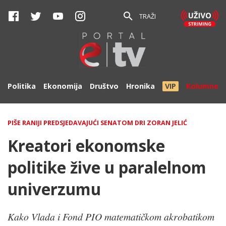
TRAŽI
Politika
Ekonomija
Društvo
Hronika
VIP
Kolumne
PIŠE RANIJI PREDSJEDAVAJUĆI SENATOM DRI ZORAN JELIĆ
Kreatori ekonomske
politike žive u paralelnom
univerzumu
Kako Vlada i Fond PIO matematičkom akrobatikom