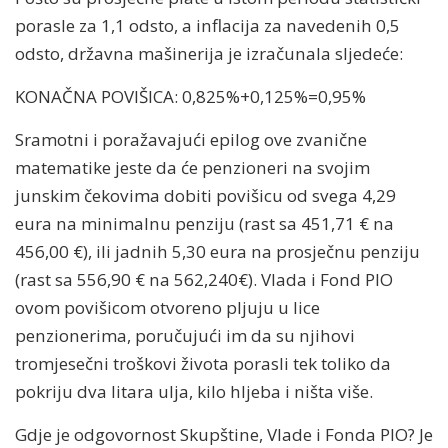
porasle za 1,1 odsto, a inflacija za navedenih 0,5
odsto, državna mašinerija je izračunala sljedeće:
KONAČNA POVIŠICA: 0,825%+0,125%=0,95%
Sramotni i poražavajući epilog ove zvanične
matematike jeste da će penzioneri na svojim
junskim čekovima dobiti povišicu od svega 4,29
eura na minimalnu penziju (rast sa 451,71 € na
456,00 €), ili jadnih 5,30 eura na prosječnu penziju
(rast sa 556,90 € na 562,240€). Vlada i Fond PIO
ovom povišicom otvoreno pljuju u lice
penzionerima, poručujući im da su njihovi
tromjesečni troškovi života porasli tek toliko da
pokriju dva litara ulja, kilo hljeba i ništa više.
Gdje je odgovornost Skupštine, Vlade i Fonda PIO? Je