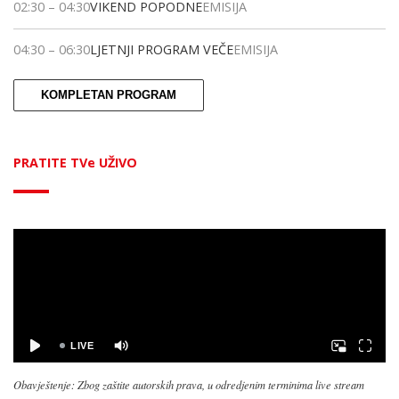
02:30
–
04:30
VIKEND POPODNE
EMISIJA
04:30
–
06:30
LJETNJI PROGRAM VEČE
EMISIJA
KOMPLETAN PROGRAM
PRATITE TVe UŽIVO
Obavještenje: Zbog zaštite autorskih prava, u odredjenim terminima live stream