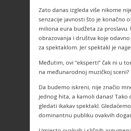
Zato danas izgleda više nikome nij
senzacije javnosti što je konačno ot
miliona eura budžeta za proslavu. 
obrazovanja i društva koje odavno 
za spektaklom. Jer spektakl je najj
Međutim, ovi “eksperti” čak ni u tom
na međunarodnoj muzičkoj sceni?
Da budemo iskreni, nije značio mn
jednog hita, a kamoli danas! Tako 
gledati ikakav spektakl. Gledaćemo 
dominantnu publiku ovakvih doga
Umjesto ovakvih i sličnih argumenat