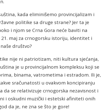
in.
suština, kada eliminišemo provincijalizam i
ržavne politike sa druge strane? Jer ta je
oko i njom se Crna Gora neće baviti na
 21. maj za crnogorsku istoriju, identitet i
” naše društvo?
ike nije ni patriotizam, niti kultura sjećanja,
 Suština je u provincijalnom kompleksu koji se
rima, binama, vatrometima i estradom. Ili je,
kakve sračunatosti u ovakvom koncipiranju
na da se relativizuje crnogorska nezavisnost i
 i oskudni muzički i estetski afiniteti onih
god da je, ne zna se što je gore!