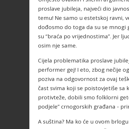
proslave jubileja, najveći dio jav
temu! Ne samo u estetskoj ravni, ve
dođosmo do toga da su se mnogi gr
su “braća po vrijednostima”. Jer lj
osim nje same.
Cijela problematika proslave jubilej
performer gej! I eto, zbog nečije o
poziva na odgovornost za ovaj tešk
čast svima koji se poistovjetiše s
protivteže, dobili smo folklorni get
podjele” crnogorskih građana - pri
A suština? Ma ko će u ovom brlogu u