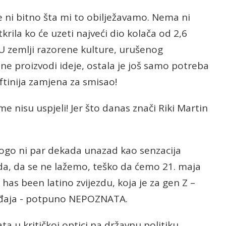
e ni bitno šta mi to obilježavamo. Nema ni
krila ko će uzeti najveći dio kolača od 2,6
U zemlji razorene kulture, urušenog
ne proizvodi ideje, ostala je još samo potreba
eftinija zamjena za smisao!
e nisu uspjeli! Jer što danas znači Riki Martin
ogo ni par dekada unazad kao senzacija
da, da se ne lažemo, teško da ćemo 21. maja
has been latino zvijezdu, koja je za gen Z –
đaja - potpuno NEPOZNATA.
a u kritičkoj optici na državnu politiku