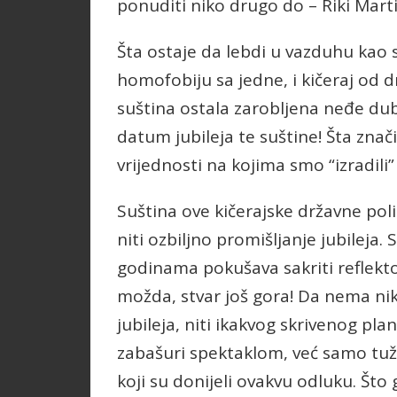
ponuditi niko drugo do – Riki Mart
Šta ostaje da lebdi u vazduhu kao 
homofobiju sa jedne, i kičeraj od d
suština ostala zarobljena neđe dub
datum jubileja te suštine! Šta znači
vrijednosti na kojima smo “izradili
Suština ove kičerajske državne polit
niti ozbiljno promišljanje jubileja.
godinama pokušava sakriti reflekto
možda, stvar još gora! Da nema ni
jubileja, niti ikakvog skrivenog pla
zabašuri spektaklom, već samo tužni
koji su donijeli ovakvu odluku. Što 