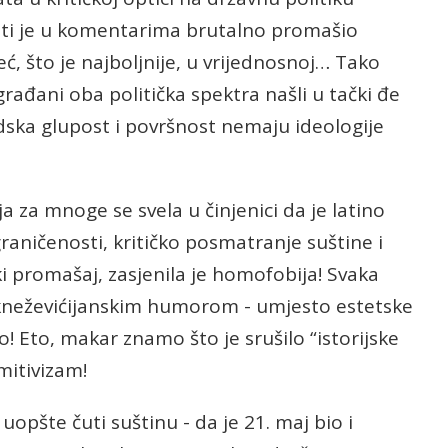
nosti je u komentarima brutalno promašio
ć, što je najboljnije, u vrijednosnoj… Tako
ađani oba politička spektra našli u tački đe
udska glupost i površnost nemaju ideologije
a za mnoge se svela u činjenici da je latino
graničenosti, kritičko posmatranje suštine i
i promašaj, zasjenila je homofobija! Svaka
a kneževićijanskim humorom - umjesto estetske
o! Eto, makar znamo što je srušilo “istorijske
mitivizam!
opšte čuti suštinu - da je 21. maj bio i