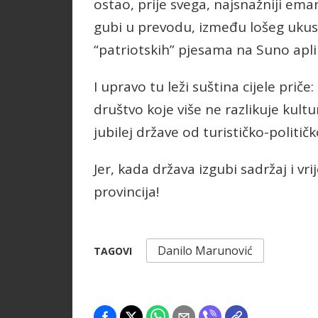
ostao, prije svega, najsnažniji em
gubi u prevodu, između lošeg ukus
“patriotskih” pjesama na Suno aplik
I upravo tu leži suština cijele priče
društvo koje više ne razlikuje kult
jubilej države od turističko-polit
Jer, kada država izgubi sadržaj i vr
provincija!
Danilo Marunović
TAGOVI