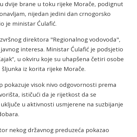
u dvije brane u toku rijeke Morače, podignut
 ponavljam, nijedan jedini dan crnogorsko
o je ministar Ćulafić.
izvršnog direktora "Regionalnog vodovoda",
 i javnog interesa. Ministar Ćulafić je podsjetio
Kajak“, u okviru koje su uhapšena četiri osobe
šljunka iz korita rijeke Morače.
tup pokazuje visok nivo odgovornosti prema
rišta, ističući da je rijetkost da se
 uključe u aktivnosti usmjerene na suzbijanje
dobara.
rektor nekog državnog preduzeća pokazao