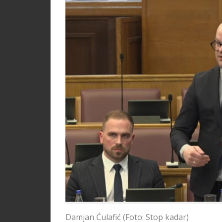
Damjan Ćulafić (Foto: Stop kadar)