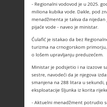
- Regionalni vodovod je u 2025. g
miliona kubika vode. Dakle, pod z
menadžmenta je takva da nijedan j
pijaće vode - naveo je ministar.
Ćulafić je istakao da bez Regional
turizma na crnogorskom primorju, 
o lošem upravljanju preduzećem.
Ministar je podsjetio i na izazove 
sestre, navodeći da je njegova izda
smanjena na 288 litara u sekundi,
eksploatacije šljunka iz korita rije
- Aktuelni menadžment potrudio se