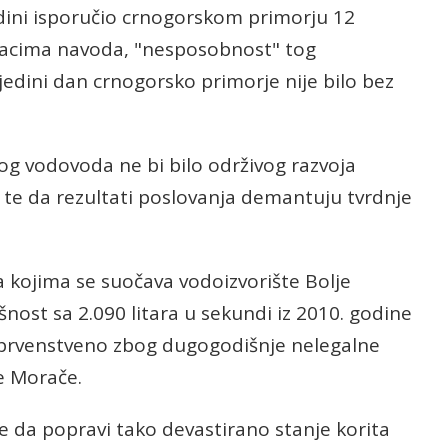
odini isporučio crnogorskom primorju 12
nacima navoda, "nesposobnost" tog
edini dan crnogorsko primorje nije bilo bez
nog vodovoda ne bi bilo održivog razvoja
te da rezultati poslovanja demantuju tvrdnje
sa kojima se suočava vodoizvorište Bolje
šnost sa 2.090 litara u sekundi iz 2010. godine
 prvenstveno zbog dugogodišnje nelegalne
ke Morače.
 da popravi tako devastirano stanje korita