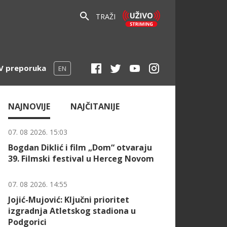
TRAŽI
V preporuka
EN
NAJNOVIJE
NAJČITANIJE
07. 08 2026. 15:03
Bogdan Diklić i film „Dom“ otvaraju
39. Filmski festival u Herceg Novom
07. 08 2026. 14:55
Jojić-Mujović: Ključni prioritet
izgradnja Atletskog stadiona u
Podgorici