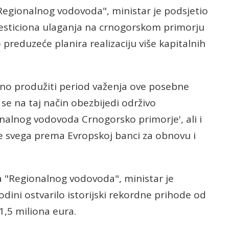
 "Regionalnog vodovoda", ministar je podsjetio
esticiona ulaganja na crnogorskom primorju
 preduzeće planira realizaciju više kapitalnih
ebno produžiti period važenja ove posebne
 se na taj način obezbijedi održivo
onalnog vodovoda Crnogorsko primorje', ali i
ije svega prema Evropskoj banci za obnovu i
a "Regionalnog vodovoda", ministar je
dini ostvarilo istorijski rekordne prihode od
1,5 miliona eura.