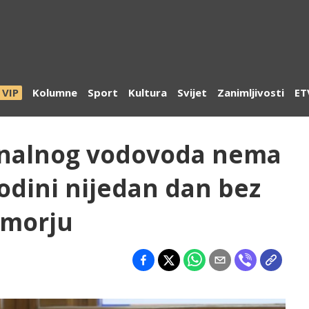
VIP
Kolumne
Sport
Kultura
Svijet
Zanimljivosti
ET
ionalnog vodovoda nema
godini nijedan dan bez
imorju