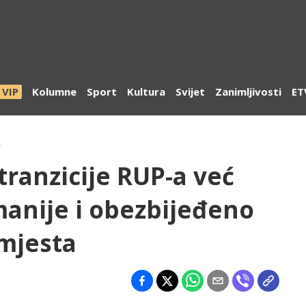
VIP
Kolumne
Sport
Kultura
Svijet
Zanimljivosti
ET
A
tranzicije RUP-a već
manije i obezbijeđeno
 mjesta