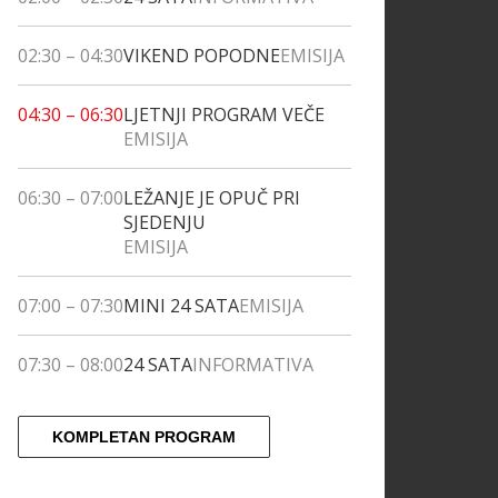
02:30
–
04:30
VIKEND POPODNE
EMISIJA
04:30
–
06:30
LJETNJI PROGRAM VEČE
EMISIJA
06:30
–
07:00
LEŽANJE JE OPUČ PRI
SJEDENJU
EMISIJA
07:00
–
07:30
MINI 24 SATA
EMISIJA
07:30
–
08:00
24 SATA
INFORMATIVA
KOMPLETAN PROGRAM