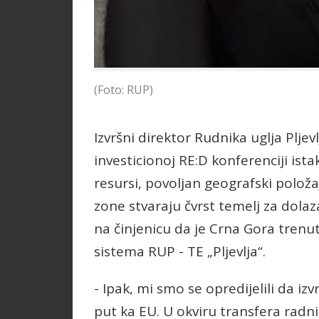
(Foto: RUP)
Izvršni direktor Rudnika uglja Pljev
investicionoj RE:D konferenciji ist
resursi, povoljan geografski polož
zone stvaraju čvrst temelj za dola
na činjenicu da je Crna Gora trenu
sistema RUP - TE „Pljevlja“.
- Ipak, mi smo se opredijelili da iz
put ka EU. U okviru transfera radn