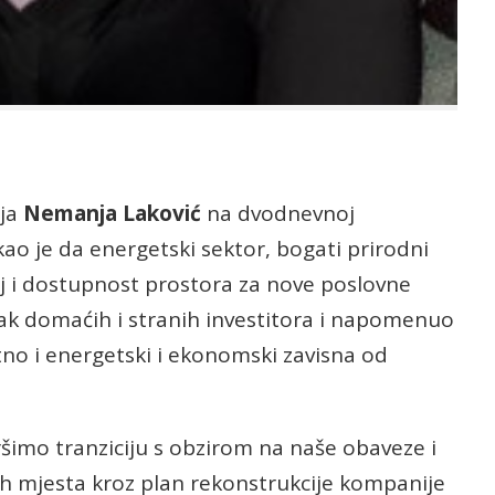
lja
Nemanja Laković
na dvodnevnoj
akao je da energetski sektor, bogati prirodni
aj i dostupnost prostora za nove poslovne
zak domaćih i stranih investitora i napomenuo
tno i energetski i ekonomski zavisna od
vršimo tranziciju s obzirom na naše obaveze i
ih mjesta kroz plan rekonstrukcije kompanije