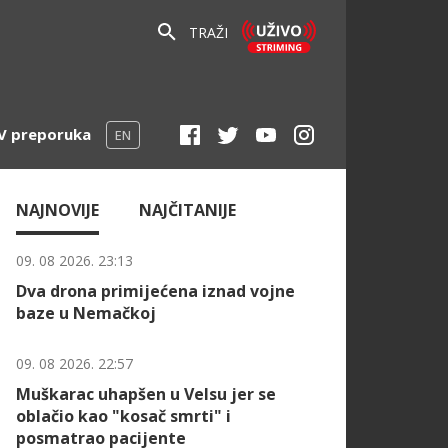
TRAŽI
V preporuka
EN
NAJNOVIJE
NAJČITANIJE
09. 08 2026. 23:13
Dva drona primijećena iznad vojne
baze u Nemačkoj
09. 08 2026. 22:57
Muškarac uhapšen u Velsu jer se
oblačio kao "kosač smrti" i
posmatrao pacijente