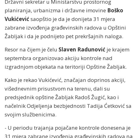
Državni sekretar u Ministarstvu prostornog
planiranja, urbanizma i državne imovine
Boško
Vukićević
saopštio je da je donijeta 31 mjera
zabrane izvođenja građevinskih radova u Opštini
Žabljak i da je podnijeto pet prekršajnih naloga.
Resor na čijem je čelu
Slaven Radunović
je krajem
septembra organizovao akciju kontrole nad
izgradnjom objekata na teritoriji Opštine Žabljak.
Kako je rekao Vukićević, značajan doprinos akciji,
višednevnim prisustvom na terenu, dali su
predsjednik opštine Žabljak Radoš Žugić, kao i
načelnik Odjeljenja bezbjednosti Tadija Ćetković sa
svojim službenicima.
- U periodu trajanja pojačane kontrole donesena je
31 mjera zabrane izvođenja građevinskih radova na