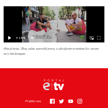
Obavještenje: Zbog zaštite autorskih prava, u odredjenim terminima live stream
neće biti dostupan.
Pratite nas