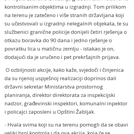
kontrolisanim objektima u izgradnji. Tom prilikom
na terenu je zatečeno i više stranih državljana koji
su učestvovali u izgradnji nelegalnih objekata, te su
službenici granične policije donijeli četiri rješenja o
otkazu boravka do 90 dana i jedno rješenje o
povratku lica u matičnu zemlju - istakao je on,
dodajući da je uručeno i pet prekršajnih prijava.
O ozbiljnosti akcije, kako kaže, svjedoči i činjenica
da su njenoj uspješnoj realizaciji doprinos dali
državni sekretar Ministarstva prostornog
planiranja, direktor direktorata za inspekcijski
nadzor, građevinski inspektori, komunalni inpektor
i policajci zaposleni u Opštini Žabljak.
- Hvala svima koji su na terenu pomogli da se obavi
veliki broj kontrola i da ova akcija, koja će se