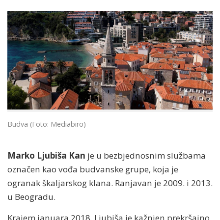
Budva (Foto: Mediabiro)
Marko Ljubiša Kan
je u bezbjednosnim službama
označen kao vođa budvanske grupe, koja je
ogranak škaljarskog klana. Ranjavan je 2009. i 2013.
u Beogradu.
Krajem januara 2018. Ljubiša je kažnjen prekršajno