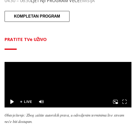
04:30
–
06:30
LJETNJI PROGRAM VEČE
EMISIJA
KOMPLETAN PROGRAM
PRATITE TVe UŽIVO
Obavještenje: Zbog zaštite autorskih prava, u odredjenim terminima live stream
neće biti dostupan.