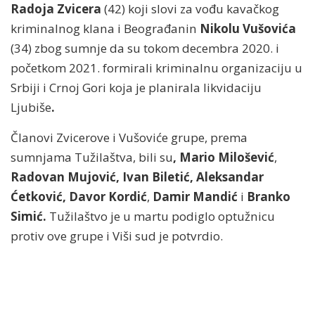
Radoja Zvicera
(42) koji slovi za vođu kavačkog
kriminalnog klana i Beograđanin
Nikolu Vušovića
(34) zbog sumnje da su tokom decembra 2020. i
početkom 2021. formirali kriminalnu organizaciju u
Srbiji i Crnoj Gori koja je planirala likvidaciju
Ljubiše
.
Članovi Zvicerove i Vušoviće grupe, prema
sumnjama Tužilaštva, bili su
,
Mario Milošević
,
Radovan Mujović, Ivan Biletić, Aleksandar
Ćetković, Davor Kordić
,
Damir Mandić
i
Branko
Simić.
Tužilaštvo je u martu podiglo optužnicu
protiv ove grupe i Viši sud je potvrdio.