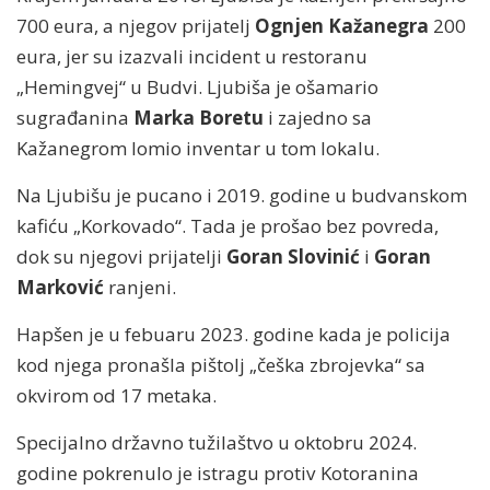
700 eura, a njegov prijatelj
Ognjen Kažanegra
200
eura, jer su izazvali incident u restoranu
„Hemingvej“ u Budvi. Ljubiša je ošamario
sugrađanina
Marka Boretu
i zajedno sa
Kažanegrom lomio inventar u tom lokalu.
Na Ljubišu je pucano i 2019. godine u budvanskom
kafiću „Korkovado“. Tada je prošao bez povreda,
dok su njegovi prijatelji
Goran Slovinić
i
Goran
Marković
ranjeni.
Hapšen je u febuaru 2023. godine kada je policija
kod njega pronašla pištolj „češka zbrojevka“ sa
okvirom od 17 metaka.
Specijalno državno tužilaštvo u oktobru 2024.
godine pokrenulo je istragu protiv Kotoranina