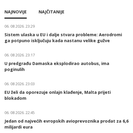
NAJNOVIJE
NAJČITANIJE
06. 08 2026. 23:29
Sistem ulaska u EU i dalje stvara probleme: Aerodromi
ga potpuno isključuju kada nastanu velike gužve
06. 08 2026. 23:17
U predgrađu Damaska eksplodirao autobus, ima
poginulih
06. 08 2026. 23:03
EU želi da oporezuje onlajn klađenje, Malta prijeti
blokadom
06. 08 2026. 22:45
Jedan od najvećih evropskih avioprevoznika prodat za 6,6
milijardi eura