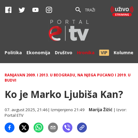
TRAŽI
Politika
Ekonomija
Društvo
Hronika
VIP
Kolumne
RANJAVAN 2009. I 2013. U BEOGRADU, NA NJEGA PUCANO I 2019. U
BUDVI
Ko je Marko Ljubiša Kan?
07. avgust 2025, 21:46
| Izmijenjeno
21:49
Marija Žižić
| Izvor:
Portal ETV