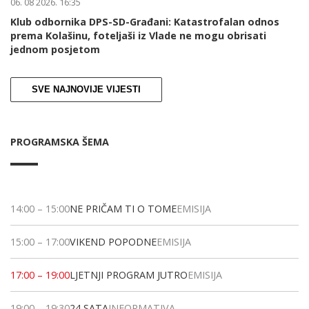
06. 08 2026. 16:35
Klub odbornika DPS-SD-Građani: Katastrofalan odnos
prema Kolašinu, foteljaši iz Vlade ne mogu obrisati
jednom posjetom
SVE NAJNOVIJE VIJESTI
PROGRAMSKA ŠEMA
14:00
–
15:00
NE PRIČAM TI O TOME
EMISIJA
15:00
–
17:00
VIKEND POPODNE
EMISIJA
17:00
–
19:00
LJETNJI PROGRAM JUTRO
EMISIJA
19:00
–
19:30
24 SATA
INFORMATIVA