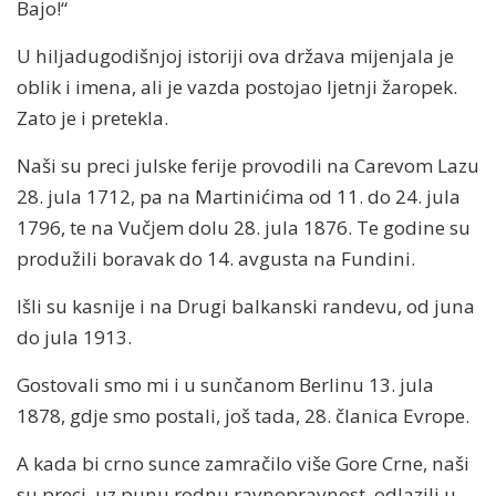
Bajo!“
U hiljadugodišnjoj istoriji ova država mijenjala je
oblik i imena, ali je vazda postojao ljetnji žaropek.
Zato je i pretekla.
Naši su preci julske ferije provodili na Carevom Lazu
28. jula 1712, pa na Martinićima od 11. do 24. jula
1796, te na Vučjem dolu 28. jula 1876. Te godine su
produžili boravak do 14. avgusta na Fundini.
Išli su kasnije i na Drugi balkanski randevu, od juna
do jula 1913.
Gostovali smo mi i u sunčanom Berlinu 13. jula
1878, gdje smo postali, još tada, 28. članica Evrope.
A kada bi crno sunce zamračilo više Gore Crne, naši
su preci, uz punu rodnu ravnopravnost, odlazili u