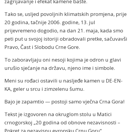
zagrijavanje i efekat kamene bašte.
Tako se, usljed povoljnih klimatskih promjena, prije
20 godina, tačnije 2006. godine, 13. jul
prijevremeno dogodio, na dan 21. maja, kada smo
peti put u svojoj istoriji obradovali pretke, sačuvavši
Pravo, Čast i Slobodu Crne Gore.
To zaboravljaju oni nesoji kojima je odron u glavi
urušio sjećanje na državu, njeno ime i simbole.
Meni su rođaci ostavili u nasljeđe kamen u DE-EN-
KA, geler u srcu i zimzelenu šumu.
Bajo je zapamtio — postoji samo vječna Crna Gora!
Tekst je izgovoren na okruglom stolu u Matici
crnogorskoj „20 godina od obnove nezavisnosti –
Pokret za nezavisnu evropsku Crnu Goru“.