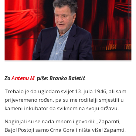
Za
Antenu M
p
iše: Branko Baletić
Trebalo je da ugledam svijet 13. jula 1946, ali sam
prijevremeno rođen, pa su me roditelji smjestili u
kameni inkubator da sviknem na svoju državu.
Naginjali su se nada mnom i govorili: „Zapamti,
Bajo! Postoji samo Crna Gora i ništa više! Zapamti,