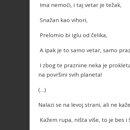
Ima nemoći, i taj vetar je težak,
Snažan kao vihori,
Prelomio bi iglu od čelika,
A ipak je to samo vetar, samo pra
I zbog te praznine neka je prokleta č
na površini svih planeta!
(…)
Nalazi se na levoj strani, ali ne kaž
Kažem rupa, ništa više, to je bes i