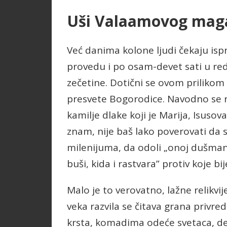
Uši Valaamovog mag
Već danima kolone ljudi čekaju isp
provedu i po osam-devet sati u redu
zečetine. Dotični se ovom prilikom 
presvete Bogorodice. Navodno se 
kamilje dlake koji je Marija, Isusov
znam, nije baš lako poverovati da 
milenijuma, da odoli „onoj dušmans
buši, kida i rastvara” protiv koje b
Malo je to verovatno, lažne relikvi
veka razvila se čitava grana privr
krsta, komadima odeće svetaca, del