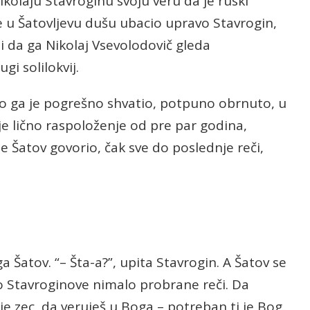
ikolaju Stavroginu svoju veru da je ruski
e u Šatovljevu dušu ubacio upravo Stavrogin,
 da ga Nikolaj Vsevolodovič gleda
gi solilokvij.
o ga je pogrešno shvatio, potpuno obrnuto, u
e lično raspoloženje od pre par godina,
e Šatov govorio, čak sve do poslednje reči,
a Šatov. “– Šta-a?”, upita Stavrogin. A Šatov se
vo Stavroginove nimalo probrane reči. Da
je zec, da veruješ u Boga – potreban ti je Bog.