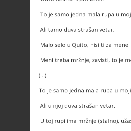
To je samo jedna mala rupa u mo
Ali tamo duva strašan vetar.
Malo selo u Quito, nisi ti za mene.
Meni treba mržnje, zavisti, to je mo
(…)
To je samo jedna mala rupa u moj
Ali u njoj duva strašan vetar,
U toj rupi ima mržnje (stalno), uža