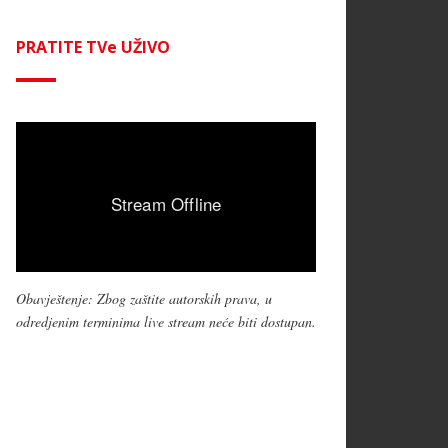
PRATITE TVe UŽIVO
Obavještenje: Zbog zaštite autorskih prava, u
odredjenim terminima live stream neće biti dostupan.