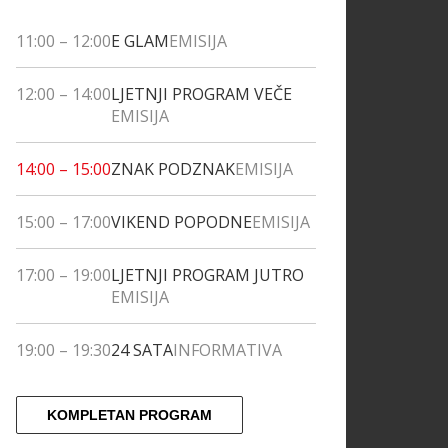
11:00
–
12:00
E GLAM
EMISIJA
12:00
–
14:00
LJETNJI PROGRAM VEČE
EMISIJA
14:00
–
15:00
ZNAK PODZNAK
EMISIJA
15:00
–
17:00
VIKEND POPODNE
EMISIJA
17:00
–
19:00
LJETNJI PROGRAM JUTRO
EMISIJA
19:00
–
19:30
24 SATA
INFORMATIVA
KOMPLETAN PROGRAM