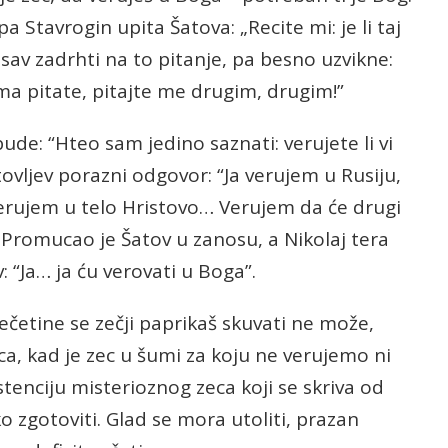
 Stavrogin upita Šatova: „Recite mi: je li taj
v sav zadrhti na to pitanje, pa besno uzvikne:
ma pitate, pitajte me drugim, drugim!”
ude: “Hteo sam jedino saznati: verujete li vi
tovljev porazni odgovor: “Ja verujem u Rusiju,
verujem u telo Hristovo… Verujem da će drugi
” Promucao je Šatov u zanosu, a Nikolaj tera
: “Ja… ja ću verovati u Boga”.
ečetine se zečji paprikaš skuvati ne može,
eca, kad je zec u šumi za koju ne verujemo ni
stenciju misterioznog zeca koji se skriva od
o zgotoviti. Glad se mora utoliti, prazan