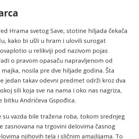
arca
red Hrama svetog Save, stotine hiljada čekača
, kako bi ušli u hram i ulovili surogat
ovaplotio u relikviji pod nazivom pojas
radi o pravom opasaču napravljenom od
a majka, nosila pre dve hiljade godina. Šta
se jedan takav odevni predmet održi kroz dva
koj sili koja sve na nama i oko nas nagriza,
ije bitku Andrićeva Gspođica.
je su vazda bile tražena roba, tokom srednjeg
ede zasnovana na trgovini delovima časnog
ovima njihovih tela i sličnim amajlijama. To