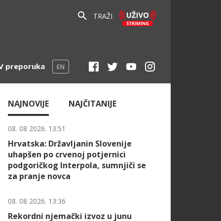
TRAŽI
V preporuka
EN
NAJNOVIJE
NAJČITANIJE
08. 08 2026. 13:51
Hrvatska: Državljanin Slovenije
uhapšen po crvenoj potjernici
podgoričkog Interpola, sumnjiči se
za pranje novca
08. 08 2026. 13:36
Rekordni njemački izvoz u junu