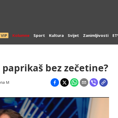
VIP
Kolumne
Sport
Kultura
Svijet
Zanimljivosti
ET
i paprikaš bez zečetine?
ena M