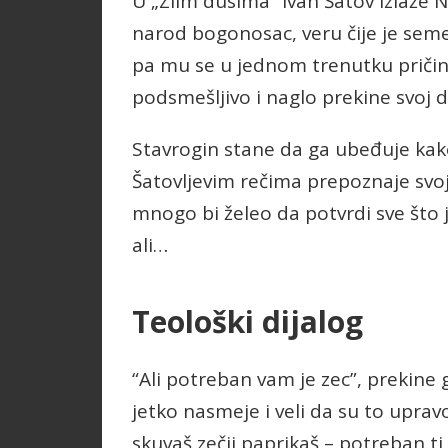
U „Zlim dusima“ Ivan Šatov izlaže N
narod bogonosac, veru čije je sem
pa mu se u jednom trenutku pričini
podsmešljivo i naglo prekine svoj du
Stavrogin stane da ga ubeđuje kak
Šatovljevim rečima prepoznaje svoj
mnogo bi želeo da potvrdi sve što j
ali…
Teološki dijalog
“Ali potreban vam je zec”, prekine g
jetko nasmeje i veli da su to upra
skuvaš zečji paprikaš – potreban ti 