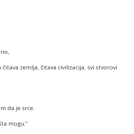
zno,
itava zemlja, čitava civilizacija, svi stvorovi
em da je srce.
 šta mogu.”