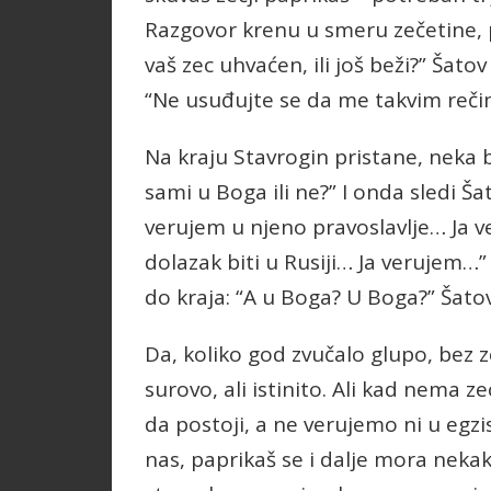
Razgovor krenu u smeru zečetine, pa
vaš zec uhvaćen, ili još beži?” Šato
“Ne usuđujte se da me takvim reči
Na kraju Stavrogin pristane, neka b
sami u Boga ili ne?” I onda sledi Ša
verujem u njeno pravoslavlje… Ja 
dolazak biti u Rusiji… Ja verujem…
do kraja: “A u Boga? U Boga?” Šatov
Da, koliko god zvučalo glupo, bez z
surovo, ali istinito. Ali kad nema z
da postoji, a ne verujemo ni u egzi
nas, paprikaš se i dalje mora nekak