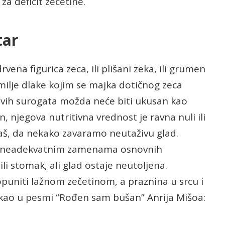
 deficit zečetine.
tar
ena figurica zeca, ili plišani zeka, ili grumen
kamilje dlake kojim se majka dotičnog zeca
 ovih surogata možda neće biti ukusan kao
n, njegova nutritivna vrednost je ravna nuli ili
a daš, da nekako zavaramo neutaživu glad.
nim neadekvatnim zamenama osnovnih
li stomak, ali glad ostaje neutoljena.
uniti lažnom zečetinom, a praznina u srcu i
 kao u pesmi “Rođen sam bušan” Anrija Mišoa: