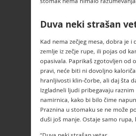
stomak nema nimalo razumevanja za
Duva neki strašan ve
Kad nema zečjeg mesa, dobra je i drv
zemlje iz zečje rupe, ili pojas od 
opasivala. Paprikaš zgotovljen od
pravi, neće biti ni dovoljno kaloriča
hranljivosti klin-čorbe, ali daj št
Izgladneli ljudi pribegavaju raz
namirnica, kako bi bilo čime napuni
Praznina u stomaku se ne može pop
duši još manje. Ostaje samo rupa,
“Duva neki strašan vetar.