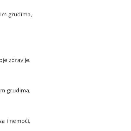
jim grudima,
je zdravlje.
im grudima,
sa i nemoći,