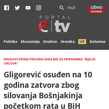
TRAŽI
Politika
Ekonomija
Društvo
Hronika
VIP
Kolumne
DRUGOSTEPENA PRESUDA SUDA BIH ZA PRIPADNIKA ''BIJELIH
ORLOVA''
Gligorević osuđen na 10
godina zatvora zbog
silovanja Bošnjakinja
početkom rata u BiH