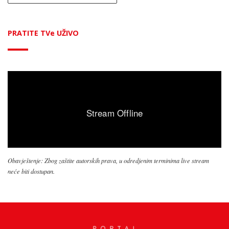
PRATITE TVe UŽIVO
Obavještenje: Zbog zaštite autorskih prava, u odredjenim terminima live stream
neće biti dostupan.