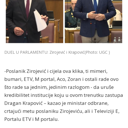
DUEL U PARLAMENTU: Zirojević i Krapović
(Photo: UGC )
-Poslanik Zirojević i cijela ova klika, ti mimeri,
bumari, ETV, M portal, Aco, Zoran i ostali rade ovo
što rade sa jednim, jedinim razlogom - da uruše
kredibilitet institucije koju u ovom trenutku zastupa
Dragan Krapović – kazao je ministar odbrane,
crtajući metu poslaniku Zirojeviću, ali i Televiziji E,
Portalu ETV i M portalu.