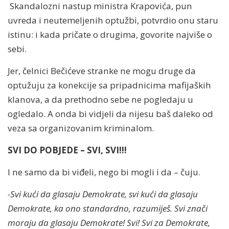
Skandalozni nastup ministra Krapovića, pun
uvreda i neutemeljenih optužbi, potvrdio onu staru
istinu: i kada pričate o drugima, govorite najviše o
sebi.
Jer, čelnici Bečićeve stranke ne mogu druge da
optužuju za konekcije sa pripadnicima mafijaških
klanova, a da prethodno sebe ne pogledaju u
ogledalo. A onda bi vidjeli da nijesu baš daleko od
veza sa organizovanim kriminalom.
SVI DO POBJEDE – SVI, SVI!!!
I ne samo da bi viđeli, nego bi mogli i da – čuju.
-Svi kući da glasaju Demokrate, svi kući da glasaju
Demokrate, ka ono standardno, razumiješ. Svi znači
moraju da glasaju Demokrate! Svi! Svi za Demokrate,