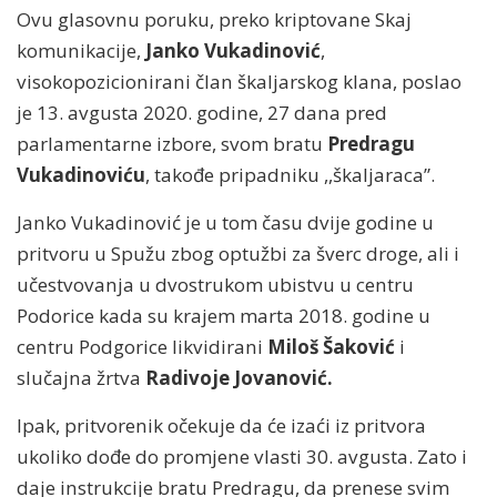
Ovu glasovnu poruku, preko kriptovane Skaj
komunikacije,
Janko Vukadinović
,
visokopozicionirani član škaljarskog klana, poslao
je 13. avgusta 2020. godine, 27 dana pred
parlamentarne izbore, svom bratu
Predragu
Vukadinoviću
, takođe pripadniku ,,škaljaraca”.
Janko Vukadinović je u tom času dvije godine u
pritvoru u Spužu zbog optužbi za šverc droge, ali i
učestvovanja u dvostrukom ubistvu u centru
Podorice kada su krajem marta 2018. godine u
centru Podgorice likvidirani
Miloš Šaković
i
slučajna žrtva
Radivoje Jovanović.
Ipak, pritvorenik očekuje da će izaći iz pritvora
ukoliko dođe do promjene vlasti 30. avgusta. Zato i
daje instrukcije bratu Predragu, da prenese svim