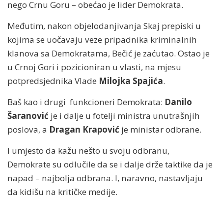
nego Crnu Goru – obećao je lider Demokrata.
Međutim, nakon objelodanjivanja Skaj prepiski u
kojima se uočavaju veze pripadnika kriminalnih
klanova sa Demokratama, Bečić je zaćutao. Ostao je
u Crnoj Gori i pozicioniran u vlasti, na mjesu
potpredsjednika Vlade
Milojka Spajića
.
Baš kao i drugi funkcioneri Demokrata:
Danilo
Šaranović
je i dalje u fotelji ministra unutrašnjih
poslova, a
Dragan Krapović
je ministar odbrane.
I umjesto da kažu nešto u svoju odbranu,
Demokrate su odlučile da se i dalje drže taktike da je
napad – najbolja odbrana. I, naravno, nastavljaju
da kidišu na kritičke medije.