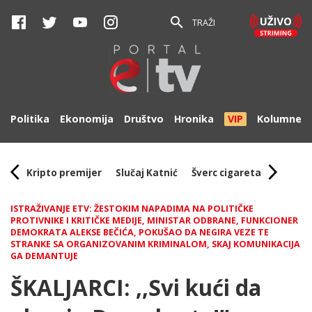
TRAŽI
Politika
Ekonomija
Društvo
Hronika
VIP
Kolumne
Kripto premijer
Slučaj Katnić
Šverc cigareta
ISTRAŽIVANJE ETV: ŽESTOKIM NAPADIMA NA POLITIČKE
PROTIVNIKE I KRITIČKE MEDIJE, MINISTAR ODBRANE, FUNKCIONER
DEMOKRATA ALEKSE BEČIĆA, POKUŠAO DA NEGIRA VEZE TE
STRANKE SA ORGANIZOVANIM KRIMINALOM, SKAJ KOMUNIKACIJA
GA DEMANTUJE
ŠKALJARCI: ,,Svi kući da