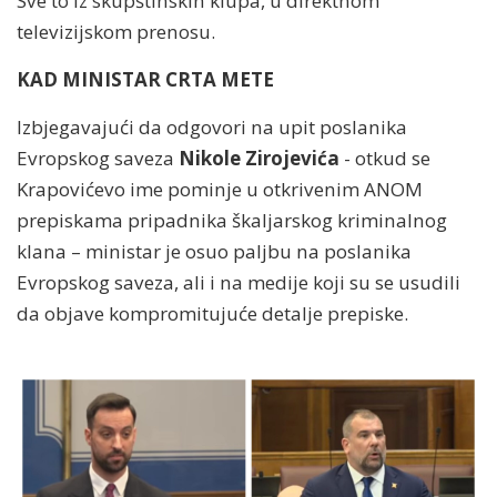
Sve to iz skupštinskih klupa, u direktnom
televizijskom prenosu.
KAD MINISTAR CRTA METE
Izbjegavajući da odgovori na upit poslanika
Evropskog saveza
Nikole Zirojevića
- otkud se
Krapovićevo ime pominje u otkrivenim ANOM
prepiskama pripadnika škaljarskog kriminalnog
klana – ministar je osuo paljbu na poslanika
Evropskog saveza, ali i na medije koji su se usudili
da objave kompromitujuće detalje prepiske.