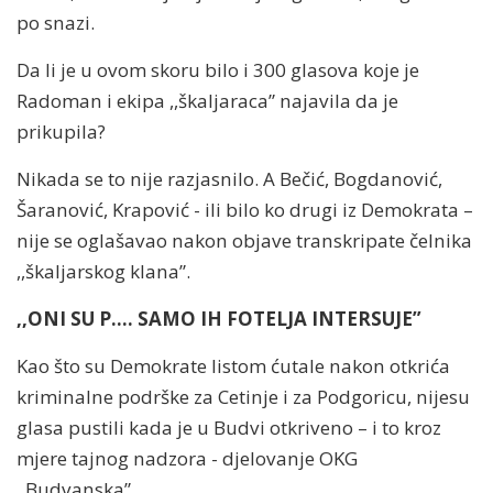
po snazi.
Da li je u ovom skoru bilo i 300 glasova koje je
Radoman i ekipa ,,škaljaraca” najavila da je
prikupila?
Nikada se to nije razjasnilo. A Bečić, Bogdanović,
Šaranović, Krapović - ili bilo ko drugi iz Demokrata –
nije se oglašavao nakon objave transkripate čelnika
,,škaljarskog klana”.
,,ONI SU P.... SAMO IH FOTELJA INTERSUJE”
Kao što su Demokrate listom ćutale nakon otkrića
kriminalne podrške za Cetinje i za Podgoricu, nijesu
glasa pustili kada je u Budvi otkriveno – i to kroz
mjere tajnog nadzora - djelovanje OKG
,,Budvanska”.