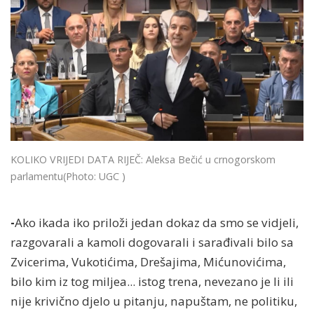
KOLIKO VRIJEDI DATA RIJEČ: Aleksa Bečić u crnogorskom
parlamentu
(Photo: UGC )
-
Ako ikada iko priloži jedan dokaz da smo se vidjeli,
razgovarali a kamoli dogovarali i sarađivali bilo sa
Zvicerima, Vukotićima, Drešajima, Mićunovićima,
bilo kim iz tog miljea... istog trena, nevezano je li ili
nije krivično djelo u pitanju, napuštam, ne politiku,