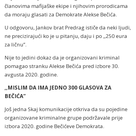
članovima mafijaške ekipe i njihovim prorodicama
da moraju glasati za Demokrate Alekse Bečića.
U odgovoru, Jankov brat Predrag ističe da neki ljudi,
ne precizirajući ko je u pitanju, daju i po ,,250 eura
za ličnu”.
Nije to jedini dokaz da je organizovani kriminal
pomagao stranku Alekse Bečića pred izbore 30.
avgusta 2020. godine.
,,MISLIM DA IMA JEDNO 300 GLASOVA ZA
BEČIĆA”
Još jedna Skaj komunikacije otkriva da su pojedine
organizovane kriminalne grupe podržavale prije
izbora 2020. godine Bečićeve Demokrata.