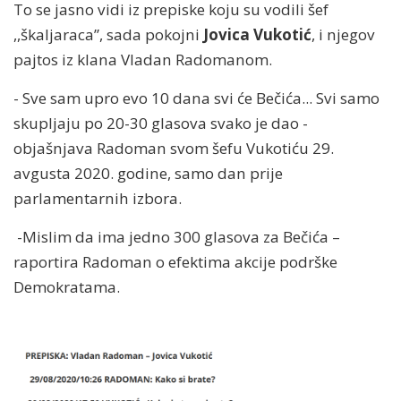
To se jasno vidi iz prepiske koju su vodili šef
,,škaljaraca”, sada pokojni
Jovica Vukotić
, i njegov
pajtos iz klana Vladan Radomanom.
- Sve sam upro evo 10 dana svi će Bečića... Svi samo
skupljaju po 20-30 glasova svako je dao -
objašnjava Radoman svom šefu Vukotiću 29.
avgusta 2020. godine, samo dan prije
parlamentarnih izbora.
-Mislim da ima jedno 300 glasova za Bečića –
raportira Radoman o efektima akcije podrške
Demokratama.