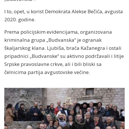
I to, opet, u korist Demokrata Alekse Bečića, avgusta
2020. godine.
Prema policijskim evidencijama, organizovana
kriminalna grupa „Budvanska“ je ogranak
škaljarskog klana. Ljubiša, braća Kažanegra i ostali
pripadnici „Budvanske“ su aktivno podržavali i litije
Srpske pravoslavne crkve, ali i bili bliski sa
čelnicima partija avgustovske većine.