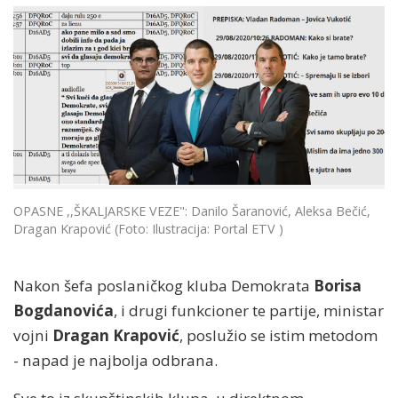
OPASNE ,,ŠKALJARSKE VEZE": Danilo Šaranović, Aleksa Bečić,
Dragan Krapović (Foto: Ilustracija: Portal ETV )
Nakon šefa poslaničkog kluba Demokrata
Borisa
Bogdanovića
, i drugi funkcioner te partije, ministar
vojni
Dragan Krapović
, poslužio se istim metodom
- napad je najbolja odbrana.