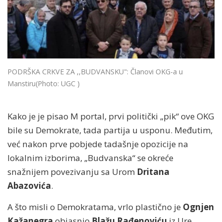
PODRŠKA CRKVE ZA ,,BUDVANSKU": Članovi OKG-a u
Manstiru
(Photo: UGC )
Kako je je pisao M portal, prvi politički „pik“ ove OKG
bile su Demokrate, tada partija u usponu. Međutim,
već nakon prve pobjede tadašnje opozicije na
lokalnim izborima, „Budvanska“ se okreće
snažnijem povezivanju sa Urom
Dritana
Abazovića
.
A što misli o Demokratama, vrlo plastično je
Ognjen
Kažanegra
objasnio
Blažu Rađenoviću
iz Ure.