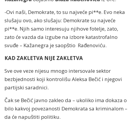
-Ovi naši, Demokrate, to su najveće pi**e. Evo neka
slušaju ovo, ako slušaju: Demokrate su najveće
pi**e. Njih samo interesuju njihove fotelje, zato,
zato će vazda da izgube na izbore katastrofalno
svuđe – Kažanegra je saopštio Rađenoviću.
KAD ZAKLETVA NIJE ZAKLETVA
Sve ove veze nijesu mnogo intersovale sektor
bezbjednosti koji kontrolišu Aleksa Bečić i njegovi
partijski saradnici.
Čak se Bečić javno zakleo da – ukoliko ima dokaza o
bilo kakvoj povezanosti Demokrata sa kriminalom –
da će napuštiti politiku.