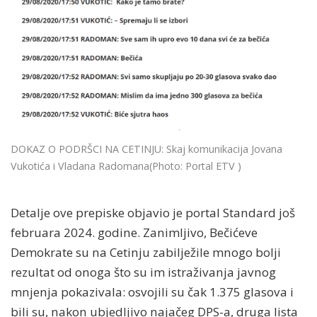
DOKAZ O PODRŠCI NA CETINJU: Skaj komunikacija Jovana
Vukotića i Vladana Radomana
(Photo: Portal ETV )
Detalje ove prepiske objavio je portal Standard još
februara 2024. godine. Zanimljivo, Bečićeve
Demokrate su na Cetinju zabilježile mnogo bolji
rezultat od onoga što su im istraživanja javnog
mnjenja pokazivala: osvojili su čak 1.375 glasova i
bili su, nakon ubjedljivo najačeg DPS-a, druga lista