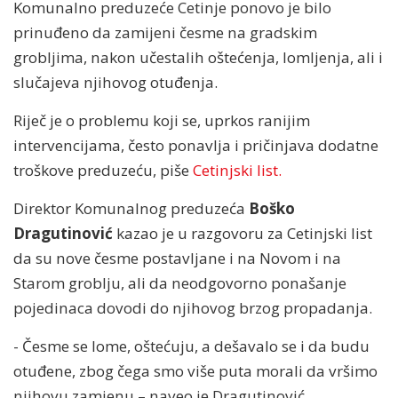
Komunalno preduzeće Cetinje ponovo je bilo
prinuđeno da zamijeni česme na gradskim
grobljima, nakon učestalih oštećenja, lomljenja, ali i
slučajeva njihovog otuđenja.
Riječ je o problemu koji se, uprkos ranijim
intervencijama, često ponavlja i pričinjava dodatne
troškove preduzeću, piše
Cetinjski list.
Direktor Komunalnog preduzeća
Boško
Dragutinović
kazao je u razgovoru za Cetinjski list
da su nove česme postavljane i na Novom i na
Starom groblju, ali da neodgovorno ponašanje
pojedinaca dovodi do njihovog brzog propadanja.
- Česme se lome, oštećuju, a dešavalo se i da budu
otuđene, zbog čega smo više puta morali da vršimo
njihovu zamjenu – naveo je Dragutinović.