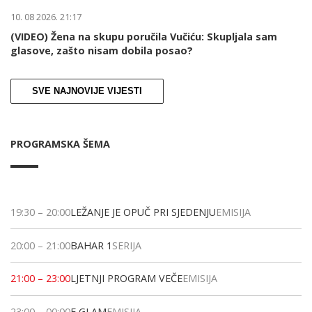
10. 08 2026. 21:17
(VIDEO) Žena na skupu poručila Vučiću: Skupljala sam
glasove, zašto nisam dobila posao?
SVE NAJNOVIJE VIJESTI
PROGRAMSKA ŠEMA
19:30
–
20:00
LEŽANJE JE OPUČ PRI SJEDENJU
EMISIJA
20:00
–
21:00
BAHAR 1
SERIJA
21:00
–
23:00
LJETNJI PROGRAM VEČE
EMISIJA
23:00
–
00:00
E GLAM
EMISIJA