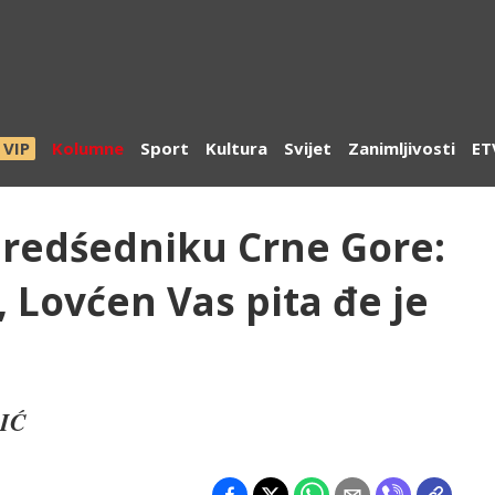
VIP
Kolumne
Sport
Kultura
Svijet
Zanimljivosti
ET
redśedniku Crne Gore:
, Lovćen Vas pita đe je
ČIĆ