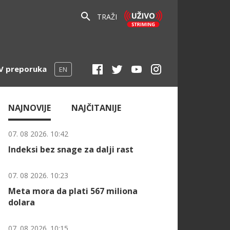
TRAŽI
V preporuka
EN
NAJNOVIJE
NAJČITANIJE
07. 08 2026. 10:42
Indeksi bez snage za dalji rast
07. 08 2026. 10:23
Meta mora da plati 567 miliona
dolara
07. 08 2026. 10:15