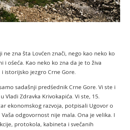
ji ne zna šta Lovćen znači, nego kao neko ko
i i ośeća. Kao neko ko zna da je to živa
i istorijsko jezgro Crne Gore.
 samo sadašnji predśednik Crne Gore. Vi ste i
 Vladi Zdravka Krivokapića. Vi ste, 15.
ar ekonomskog razvoja, potpisali Ugovor o
 Vaša odgovornost nije mala. Ona je velika. I
kcije, protokola, kabineta i svečanih