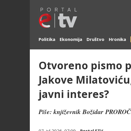
Politika
Ekonomija
Društvo
Hronika
Otvoreno pismo p
Jakove Milatoviću
javni interes?
Piše: književnik Božidar PRORO
07. jul 2026, 07:09
Portal ETV