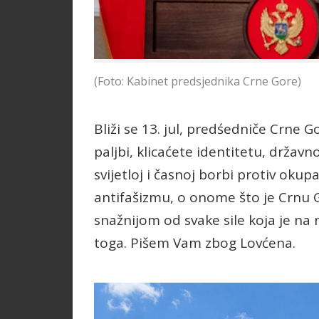
(Foto: Kabinet predsjednika Crne Gore)
Bliži se 13. jul, predśedniče Crne 
paljbi, klicaćete identitetu, držav
svijetloj i časnoj borbi protiv okupa
antifašizmu, o onome što je Crnu G
snažnijom od svake sile koja je na
toga. Pišem Vam zbog Lovćena.