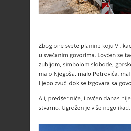
Zbog one svete planine koju Vi, kao
u svečanim govorima. Lovćen se t
zubljom, simbolom slobode, gorsk
malo Njegoša, malo Petrovića, malo k
lijepo zvuči dok se izgovara sa go
Ali, predśedniče, Lovćen danas nij
stvarno. Ugrožen je više nego ikad.