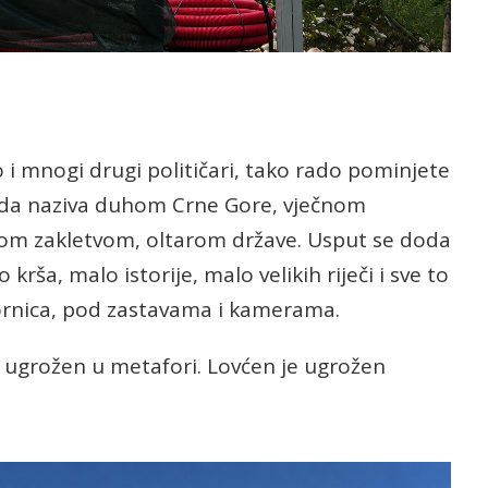
 i mnogi drugi političari, tako rado pominjete
ada naziva duhom Crne Gore, vječnom
om zakletvom, oltarom države. Usput se doda
rša, malo istorije, malo velikih riječi i sve to
vornica, pod zastavama i kamerama.
e ugrožen u metafori. Lovćen je ugrožen