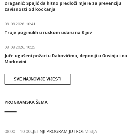
Draganić: Spajić da hitno predloži mjere za prevenciju
zavisnosti od kockanja
08. 08 2026. 10:41
Troje poginulih u ruskom udaru na Kijev
08. 08 2026. 10:25
Juče ugašeni požari u Dabovićima, deponiji u Gusinju i na
Markovini
SVE NAJNOVIJE VIJESTI
PROGRAMSKA ŠEMA
08:00
–
10:00
LJETNJI PROGRAM JUTRO
EMISIJA