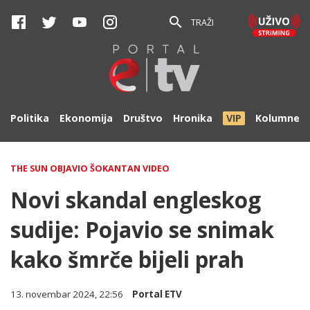
TRAŽI
Politika
Ekonomija
Društvo
Hronika
VIP
Kolumne
THE SUN OBJAVIO ŠOKANTAN VIDEO
Novi skandal engleskog
sudije: Pojavio se snimak
kako šmrče bijeli prah
13. novembar 2024, 22:56
Portal ETV