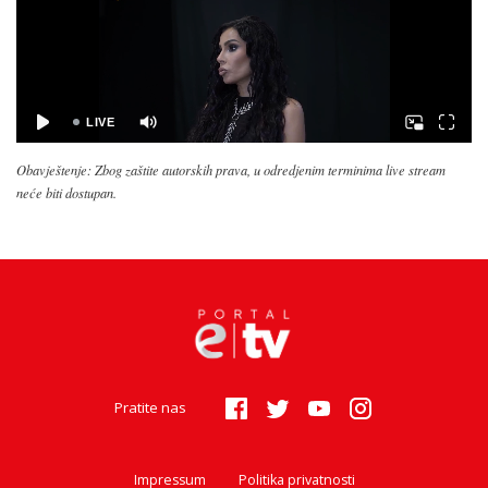
Obavještenje: Zbog zaštite autorskih prava, u odredjenim terminima live stream
neće biti dostupan.
Pratite nas
Impressum
Politika privatnosti