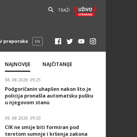
TRAŽI
V preporuka
EN
NAJNOVIJE
NAJČITANIJE
06. 08 2026. 09:25
Podgoričanin uhapšen nakon što je
policija pronašla automatsku pušku
u njegovom stanu
06. 08 2026. 09:20
CIK ne smije biti formiran pod
teretom sumnje i kršenja zakona