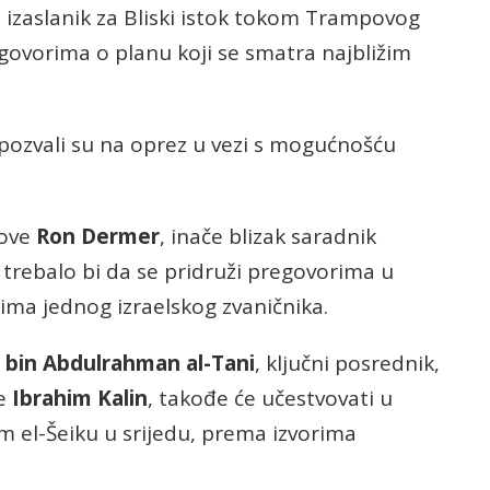
kao izaslanik za Bliski istok tokom Trampovog
ovorima o planu koji se smatra najbližim
 pozvali su na oprez u vezi s mogućnošću
love
Ron Dermer
, inače blizak saradnik
, trebalo bi da se pridruži pregovorima u
ima jednog izraelskog zvaničnika.
in Abdulrahman al-Tani
, ključni posrednik,
e
Ibrahim Kalin
, takođe će učestvovati u
m el-Šeiku u srijedu, prema izvorima