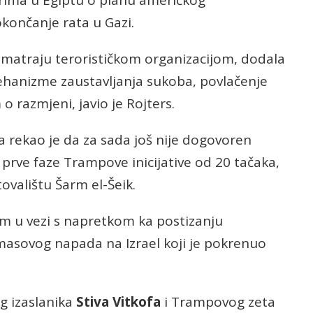
orima u Egiptu o planu američkog
končanje rata u Gazi.
smatraju terorističkom organizacijom, dodala
mehanizme zaustavljanja sukoba, povlačenje
o razmjeni, javio je Rojters.
a rekao je da za sada još nije dogovoren
prve faze Trampove inicijative od 20 tačaka,
valištu Šarm el-Šeik.
am u vezi s napretkom ka postizanju
asovog napada na Izrael koji je pokrenuo
og izaslanika
Stiva Vitkofa
i Trampovog zeta