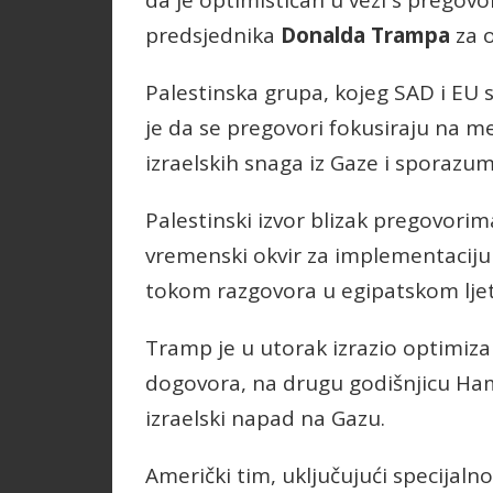
da je optimističan u vezi s pregov
predsjednika
Donalda Trampa
za o
Palestinska grupa, kojeg SAD i EU 
je da se pregovori fokusiraju na 
izraelskih snaga iz Gaze i sporazum 
Palestinski izvor blizak pregovorim
vremenski okvir za implementaciju 
tokom razgovora u egipatskom ljeto
Tramp je u utorak izrazio optimiz
dogovora, na drugu godišnjicu Ham
izraelski napad na Gazu.
Američki tim, uključujući specijaln