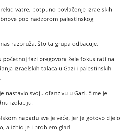
prekid vatre, potpuno povlačenje izraelskih
 obnove pod nadzorom palestinskog
amas razoruža, što ta grupa odbacuje.
u početnoj fazi pregovora žele fokusirati na
anja izraelskih talaca u Gazi i palestinskih
.
je nastavio svoju ofanzivu u Gazi, čime je
u izolaciju.
kom napadu sve je veće, jer je gotovo cijelo
, a izbio je i problem gladi.