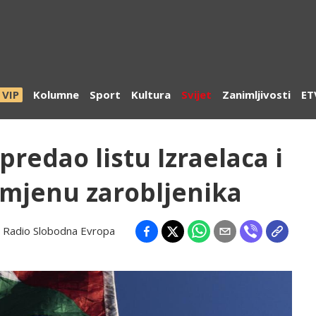
VIP
Kolumne
Sport
Kultura
Svijet
Zanimljivosti
ET
redao listu Izraelaca i
zmjenu zarobljenika
:
Radio Slobodna Evropa