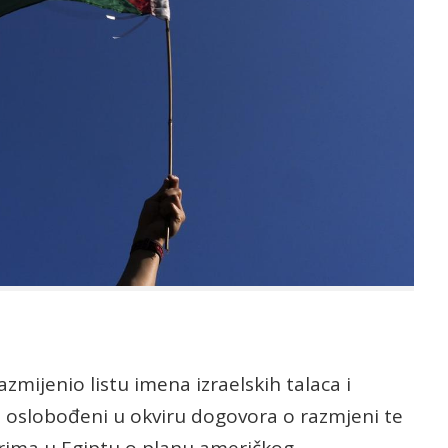
razmijenio listu imena izraelskih talaca i
ti oslobođeni u okviru dogovora o razmjeni te