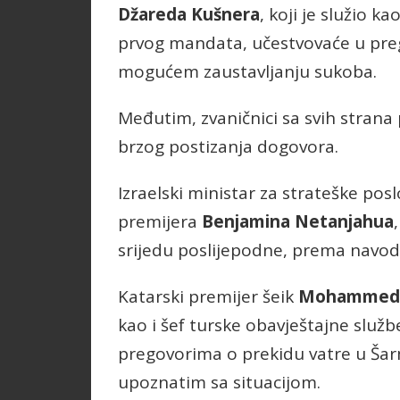
Džareda Kušnera
, koji je služio 
prvog mandata, učestvovaće u preg
mogućem zaustavljanju sukoba.
Međutim, zvaničnici sa svih strana
brzog postizanja dogovora.
Izraelski ministar za strateške pos
premijera
Benjamina Netanjahua
srijedu poslijepodne, prema navod
Katarski premijer šeik
Mohammed b
kao i šef turske obavještajne služb
pregovorima o prekidu vatre u Šar
upoznatim sa situacijom.