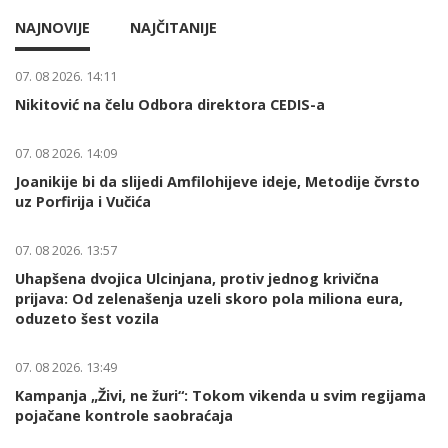
NAJNOVIJE
NAJČITANIJE
07. 08 2026. 14:11
Nikitović na čelu Odbora direktora CEDIS-a
07. 08 2026. 14:09
Joanikije bi da slijedi Amfilohijeve ideje, Metodije čvrsto
uz Porfirija i Vučića
07. 08 2026. 13:57
Uhapšena dvojica Ulcinjana, protiv jednog krivična
prijava: Od zelenašenja uzeli skoro pola miliona eura,
oduzeto šest vozila
07. 08 2026. 13:49
Kampanja „Živi, ne žuri“: Tokom vikenda u svim regijama
pojačane kontrole saobraćaja