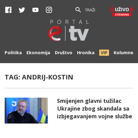
TRAŽI
Politika
Ekonomija
Društvo
Hronika
VIP
Kolumne
TAG:
ANDRIJ-KOSTIN
Smijenjen glavni tužilac
Ukrajine zbog skandala sa
izbjegavanjem vojne službe