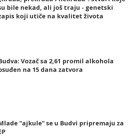
su bile nekad, ali još traju - genetski
zapis koji utiče na kvalitet života
Budva: Vozač sa 2,61 promil alkohola
osuđen na 15 dana zatvora
Mlade "ajkule" se u Budvi pripremaju za
EP