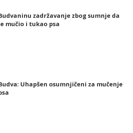
Budvaninu zadržavanje zbog sumnje da
je mučio i tukao psa
Budva: Uhapšen osumnjičeni za mučenje
psa