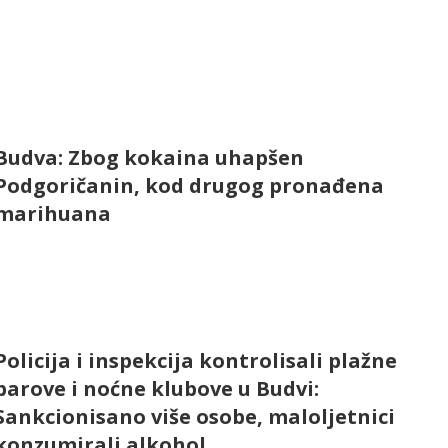
Budva: Zbog kokaina uhapšen
Podgoričanin, kod drugog pronađena
marihuana
Policija i inspekcija kontrolisali plažne
barove i noćne klubove u Budvi:
Sankcionisano više osobe, maloljetnici
konzumirali alkohol