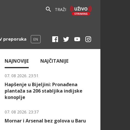
TRAŽI
V preporuka
EN
NAJNOVIJE
NAJČITANIJE
07. 08 2026. 23:51
Hapšenje u Bijeljini: Pronađena
plantaža sa 206 stabljika indijske
konoplje
07. 08 2026. 23:37
Mornar i Arsenal bez golova u Baru