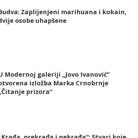
Budva: Zaplijenjeni marihuana i kokain,
dvije osobe uhapšene
U Modernoj galeriji „Jovo Ivanović”
otvorena izložba Marka Crnobrnje
„Čitanje prizora“
„Krađa, prekrađa i nekrađa“: Stvari koje