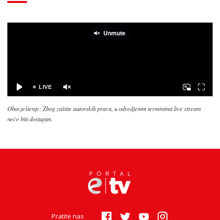
Obavještenje: Zbog zaštite autorskih prava, u odredjenim terminima live stream
neće biti dostupan.
Pratite nas