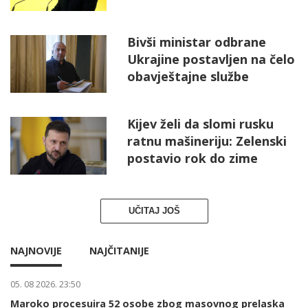
Bivši ministar odbrane
Ukrajine postavljen na čelo
obavještajne službe
Kijev želi da slomi rusku
ratnu mašineriju: Zelenski
postavio rok do zime
UČITAJ JOŠ
NAJNOVIJE
NAJČITANIJE
05. 08 2026. 23:50
Maroko procesuira 52 osobe zbog masovnog prelaska