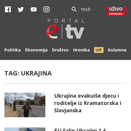
TRAŽI
Politika
Ekonomija
Društvo
Hronika
VIP
Kolumne
TAG:
UKRAJINA
Ukrajina evakuiše djecu i
roditelje iz Kramatorska i
Slavjanska
EU šalje Ukrajini 1,4