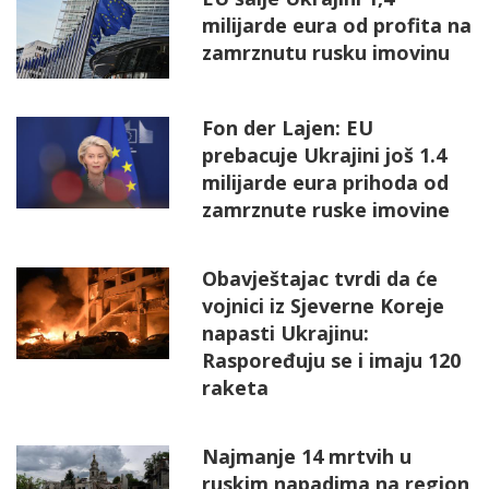
milijarde eura od profita na
zamrznutu rusku imovinu
Fon der Lajen: EU
prebacuje Ukrajini još 1.4
milijarde eura prihoda od
zamrznute ruske imovine
Obavještajac tvrdi da će
vojnici iz Sjeverne Koreje
napasti Ukrajinu:
Raspoređuju se i imaju 120
raketa
Najmanje 14 mrtvih u
ruskim napadima na region