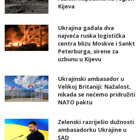
Kijeva
Ukrajina gađala dva
najveća ruska logistička
centra blizu Moskve i Sankt
Peterburga, sirene za
uzbunu u Kijevu
Ukrajinski ambasador u
Velikoj Britaniji: Nažalost,
nikada se nećemo pridružiti
NATO paktu
Zelenski razriješio dužnosti
ambasadorku Ukrajine u
SAD