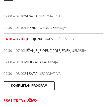
02:00
–
02:30
24 SATA
INFORMATIVA
02:30
–
04:30
VIKEND POPODNE
EMISIJA
04:30
–
06:30
LJETNJI PROGRAM VEČE
EMISIJA
06:30
–
07:00
LEŽANJE JE OPUČ PRI SJEDENJU
EMISIJA
07:00
–
07:30
MINI 24 SATA
EMISIJA
07:30
–
08:00
24 SATA
INFORMATIVA
KOMPLETAN PROGRAM
PRATITE TVe UŽIVO