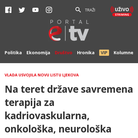
TRAŽI
Politika
Ekonomija
Društvo
Hronika
VIP
Kolumne
VLADA USVOJILA NOVU LISTU LJEKOVA
Na teret države savremena
terapija za
kadriovaskularna,
onkološka, neurološka