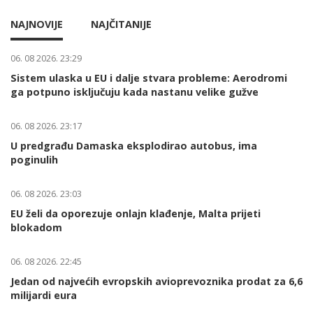
NAJNOVIJE
NAJČITANIJE
06. 08 2026. 23:29
Sistem ulaska u EU i dalje stvara probleme: Aerodromi
ga potpuno isključuju kada nastanu velike gužve
06. 08 2026. 23:17
U predgrađu Damaska eksplodirao autobus, ima
poginulih
06. 08 2026. 23:03
EU želi da oporezuje onlajn klađenje, Malta prijeti
blokadom
06. 08 2026. 22:45
Jedan od najvećih evropskih avioprevoznika prodat za 6,6
milijardi eura