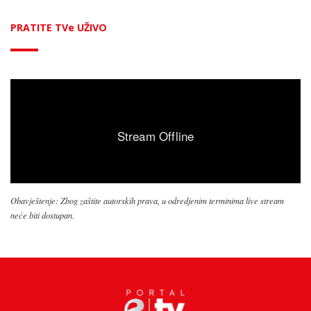
PRATITE TVe UŽIVO
Obavještenje: Zbog zaštite autorskih prava, u odredjenim terminima live stream
neće biti dostupan.