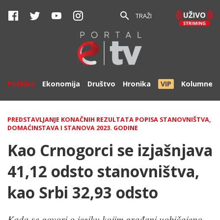
TRAŽI
Politika
Ekonomija
Društvo
Hronika
VIP
Kolumne
PREDSTAVLJANJE KONAČNIH REZULTATA POPISA STANOVNIŠTVA,
DOMAĆINSTAVA I STANOVA 2023. GODINE
Kao Crnogorci se izjašnjava
41,12 odsto stanovništva,
kao Srbi 32,93 odsto
Kada se govori o jeziku kojim građani uobičajeno