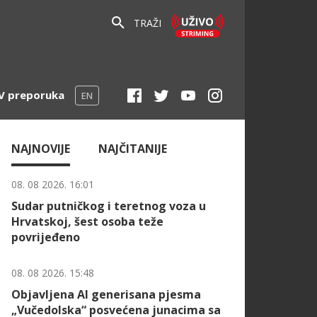
TRAŽI
V preporuka
EN
NAJNOVIJE
NAJČITANIJE
08. 08 2026. 16:01
Sudar putničkog i teretnog voza u
Hrvatskoj, šest osoba teže
povrijeđeno
08. 08 2026. 15:48
Objavljena AI generisana pjesma
„Vučedolska“ posvećena junacima sa