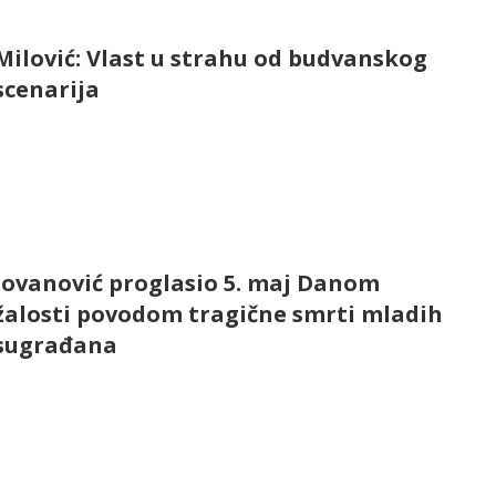
Milović: Vlast u strahu od budvanskog
scenarija
Jovanović proglasio 5. maj Danom
žalosti povodom tragične smrti mladih
sugrađana