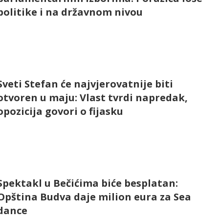
politike i na državnom nivou
Sveti Stefan će najvjerovatnije biti
otvoren u maju: Vlast tvrdi napredak,
opozicija govori o fijasku
Spektakl u Bečićima biće besplatan:
Opština Budva daje milion eura za Sea
dance