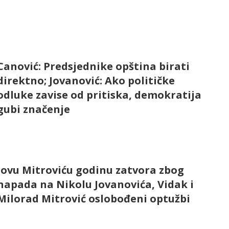
Canović: Predsjednike opština birati
direktno; Jovanović: Ako političke
odluke zavise od pritiska, demokratija
gubi značenje
Jovu Mitroviću godinu zatvora zbog
napada na Nikolu Jovanovića, Vidak i
Milorad Mitrović oslobođeni optužbi