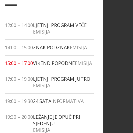
12:00
–
14:00
LJETNJI PROGRAM VEČE
EMISIJA
14:00
–
15:00
ZNAK PODZNAK
EMISIJA
15:00
–
17:00
VIKEND POPODNE
EMISIJA
17:00
–
19:00
LJETNJI PROGRAM JUTRO
EMISIJA
19:00
–
19:30
24 SATA
INFORMATIVA
19:30
–
20:00
LEŽANJE JE OPUČ PRI
SJEDENJU
EMISIJA