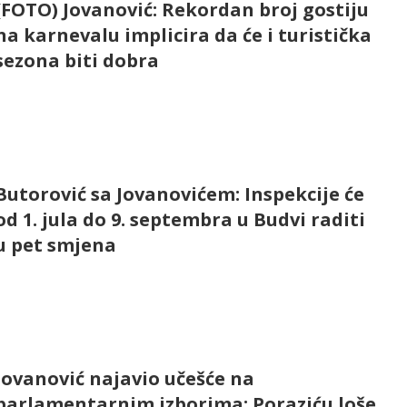
(FOTO) Jovanović: Rekordan broj gostiju
na karnevalu implicira da će i turistička
sezona biti dobra
Butorović sa Jovanovićem: Inspekcije će
od 1. jula do 9. septembra u Budvi raditi
u pet smjena
Jovanović najavio učešće na
parlamentarnim izborima: Poraziću loše