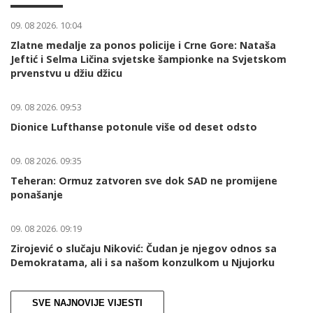
09. 08 2026. 10:04
Zlatne medalje za ponos policije i Crne Gore: Nataša
Jeftić i Selma Ličina svjetske šampionke na Svjetskom
prvenstvu u džiu džicu
09. 08 2026. 09:53
Dionice Lufthanse potonule više od deset odsto
09. 08 2026. 09:35
Teheran: Ormuz zatvoren sve dok SAD ne promijene
ponašanje
09. 08 2026. 09:19
Zirojević o slučaju Niković: Čudan je njegov odnos sa
Demokratama, ali i sa našom konzulkom u Njujorku
SVE NAJNOVIJE VIJESTI