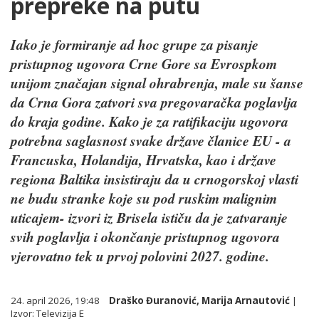
prepreke na putu
Iako je formiranje ad hoc grupe za pisanje
pristupnog ugovora Crne Gore sa Evrospkom
unijom značajan signal ohrabrenja, male su šanse
da Crna Gora zatvori sva pregovaračka poglavlja
do kraja godine. Kako je za ratifikaciju ugovora
potrebna saglasnost svake države članice EU - a
Francuska, Holandija, Hrvatska, kao i države
regiona Baltika insistiraju da u crnogorskoj vlasti
ne budu stranke koje su pod ruskim malignim
uticajem- izvori iz Brisela ističu da je zatvaranje
svih poglavlja i okončanje pristupnog ugovora
vjerovatno tek u prvoj polovini 2027. godine.
24. april 2026, 19:48
Draško Đuranović
,
Marija Arnautović
|
Izvor:
Televizija E