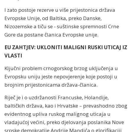
I zato postoje rezerve u više prijestonica država
Evropske Unije, od Baltika, preko Danske,
Nizozemske a tiču se - suštinske spremnosti Crne
Gore da postane članica Evropske unije.
EU ZAHTJEV: UKLONITI MALIGNI RUSKI UTICAJ IZ
VLASTI
Ključni problem crnogorskog brzog uključenja u
Evropsku uniju jeste nepovjerenje koje postoji u
brojnim prijestonicama država-članica.
Riječ je i o uzdržanosti Francuske, Holandije,
baltičkih država, kao i Hrvatske – prevashodno zbog
evidentnog upliva ruskog malignog uticaja u
vladajućoj većini, preko djelovanja poslanika Nove
srpske demokratije Andrije Mandića o glorifikaciji