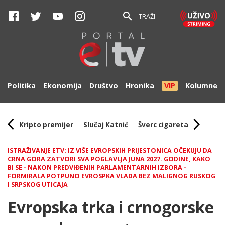
TRAŽI
Politika
Ekonomija
Društvo
Hronika
VIP
Kolumne
Kripto premijer
Slučaj Katnić
Šverc cigareta
ISTRAŽIVANJE ETV: IZ VIŠE EVROPSKIH PRIJESTONICA OČEKUJU DA
CRNA GORA ZATVORI SVA POGLAVLJA JUNA 2027. GODINE, KAKO
BI SE - NAKON PREDVIĐENIH PARLAMENTARNIH IZBORA -
FORMIRALA POTPUNO EVROSPKA VLADA BEZ MALIGNOG RUSKOG
I SRPSKOG UTICAJA
Evropska trka i crnogorske