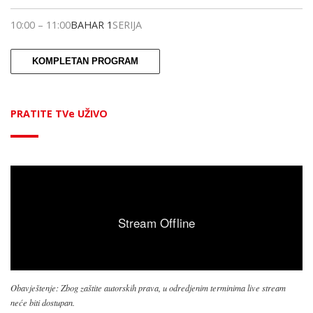
10:00
–
11:00
BAHAR 1
SERIJA
KOMPLETAN PROGRAM
PRATITE TVe UŽIVO
Obavještenje: Zbog zaštite autorskih prava, u odredjenim terminima live stream
neće biti dostupan.