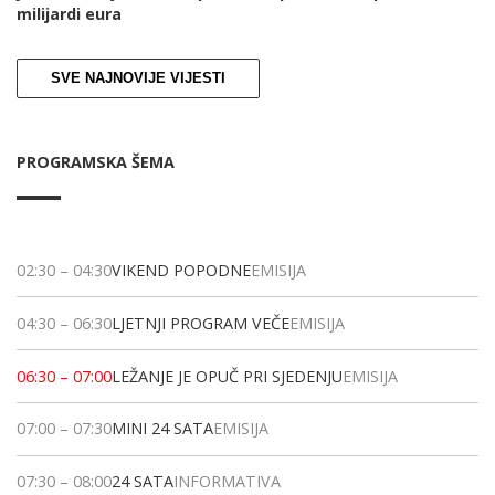
milijardi eura
SVE NAJNOVIJE VIJESTI
PROGRAMSKA ŠEMA
02:30
–
04:30
VIKEND POPODNE
EMISIJA
04:30
–
06:30
LJETNJI PROGRAM VEČE
EMISIJA
06:30
–
07:00
LEŽANJE JE OPUČ PRI SJEDENJU
EMISIJA
07:00
–
07:30
MINI 24 SATA
EMISIJA
07:30
–
08:00
24 SATA
INFORMATIVA