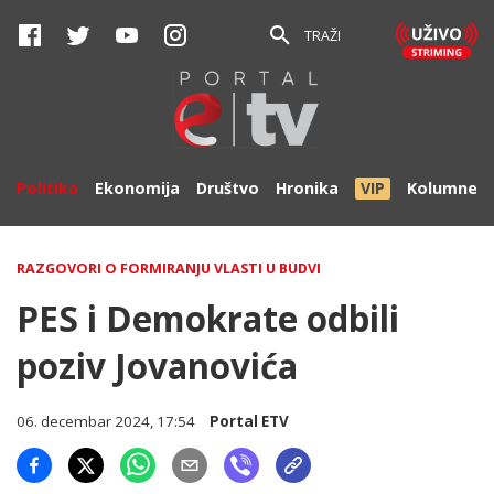
TRAŽI
Politika
Ekonomija
Društvo
Hronika
VIP
Kolumne
RAZGOVORI O FORMIRANJU VLASTI U BUDVI
PES i Demokrate odbili
poziv Jovanovića
06. decembar 2024, 17:54
Portal ETV