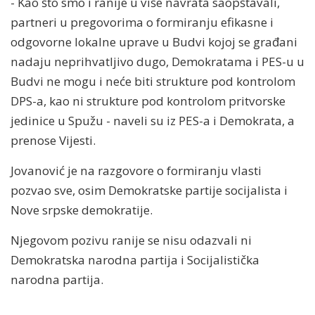
- Kao što smo i ranije u više navrata saopštavali,
partneri u pregovorima o formiranju efikasne i
odgovorne lokalne uprave u Budvi kojoj se građani
nadaju neprihvatljivo dugo, Demokratama i PES-u u
Budvi ne mogu i neće biti strukture pod kontrolom
DPS-a, kao ni strukture pod kontrolom pritvorske
jedinice u Spužu - naveli su iz PES-a i Demokrata, a
prenose Vijesti.
Jovanović je na razgovore o formiranju vlasti
pozvao sve, osim Demokratske partije socijalista i
Nove srpske demokratije.
Njegovom pozivu ranije se nisu odazvali ni
Demokratska narodna partija i Socijalistička
narodna partija.