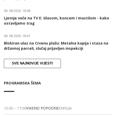
06. 08 2026. 18:48
Ljetnje veče na TV E: Glasom, koncem i mastilom - kako
ostavljamo trag
06. 08 2026. 18:41
Blokiran ulaz na Crvenu plažu: Metalna kapija i staza na
državnoj parceli, slučaj prijavljen inspekciji
SVE NAJNOVIJE VIJESTI
PROGRAMSKA ŠEMA
15:00
–
17:00
VIKEND POPODNE
EMISIJA