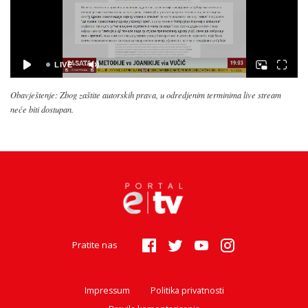
Obavještenje: Zbog zaštite autorskih prava, u odredjenim terminima live stream
neće biti dostupan.
Pratite nas
Impressum
Politika privatnosti